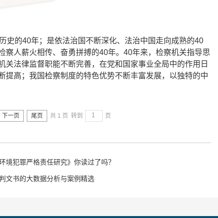
历史的40年；是依法治国不断深化、法治中国走向成熟的40
察人薪火相传、奋勇拼搏的40年。40年来，检察机关指导思
机关法律监督职能不断完善，在党和国家事业全局中的作用日
断提高；我国检察制度的特色优势不断丰富发展，以独特的中
下一页
尾页
共 1 页
转到
页
环境犯罪严格责任研究》你读过了吗？
判文书的大数据分析与案例精选