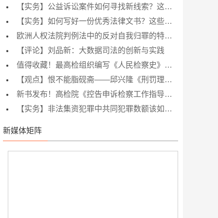
【实务】公益诉讼案件如何寻找新线索？这本书上的6点建议应记牢！
【实务】如何写好一份优秀法律文书？这些要点值得一读！
欧洲人权法院判例法中的反对自我归罪的特权和沉默权
【评论】刘品新：大数据司法的创新与实践
值得收藏！最高检组织编写《人民检察史》，精美图文呈现检察制度发展全历程
【观点】恨不能脂砚斋——邱兴隆《刑罚理性四部曲》编辑手记
新书发布！高检院《控告申诉检察工作指导》搭建起全国检察机关工作交流平台
【实务】非法集资犯罪中共同犯罪数额该如何来认定？
新媒体矩阵