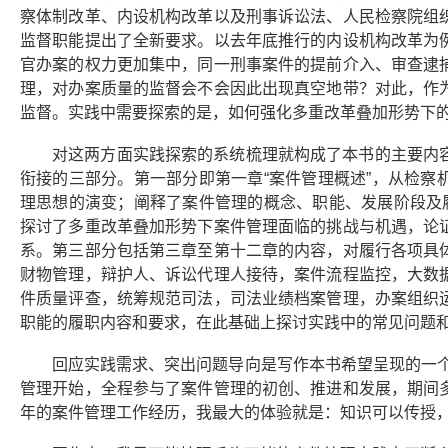
察体制改革、内设机构改革以及刑事诉讼法、人民检察院组
监督职能提出了全新要求。以去年底推行的内设机构改革为
官办案的权力更加集中，同一刑事案件的提前介入、审查逮
理，对办案质量的监督会不会因此出现真空地带？对此，作
监督。实践中需要探索的是，如何强化多重改革叠加形势下
对这两方面实践探索的系统梳理就构成了本书的主要内
衔接的三部分。第一部分即第一章“案件管理概述”，从检察
理思想的演变；阐释了案件管理的概念、职能、发展阶段及履
探讨了多重改革叠加形势下案件管理面临的挑战与机遇，论
系。第三部分包括第三章至第十二章的内容，对履行各项具
财物管理，辩护人、诉讼代理人接待，案件流程监控，大数
件质量评查，统筹规范司法，司法业绩档案管理，办案组织
职能的履职内容和要求，在此基础上探讨实践中的常见问题
回应实践需求、突出问题导向是写作本书希望呈现的一个
管理开始，全程参与了案件管理的初创、推进和发展，期间
年的案件管理工作经历，我最大的体验就是：知识可以传授