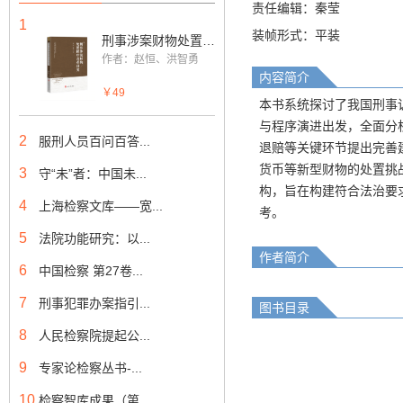
责任编辑：秦莹
1
装帧形式：平装
刑事涉案财物处置程序改革研究
作者：赵恒、洪智勇
内容简介
￥49
本书系统探讨了我国刑事
与程序演进出发，全面分
2
服刑人员百问百答...
退赔等关键环节提出完善
货币等新型财物的处置挑
3
守“未”者：中国未...
构，旨在构建符合法治要
4
上海检察文库——宽...
考。
5
法院功能研究：以...
作者简介
6
中国检察 第27卷...
7
刑事犯罪办案指引...
图书目录
8
人民检察院提起公...
9
专家论检察丛书-...
10
检察智库成果（第...