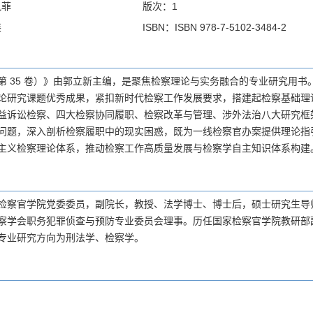
凯菲
版次：1
装
ISBN：ISBN 978-7-5102-3484-2
第 35 卷）》由郭立新主编，是聚焦检察理论与实务融合的专业研究用书。
论研究课题优秀成果，紧扣新时代检察工作发展要求，搭建起检察基础理
益诉讼检察、四大检察协同履职、检察改革与管理、涉外法治八大研究框
问题，深入剖析检察履职中的现实困惑，既为一线检察官办案提供理论指
主义检察理论体系，推动检察工作高质量发展与检察学自主知识体系构建
检察官学院党委委员，副院长，教授、法学博士、博士后，硕士研究生导
察学会职务犯罪侦查与预防专业委员会理事。历任国家检察官学院教研部
专业研究方向为刑法学、检察学。