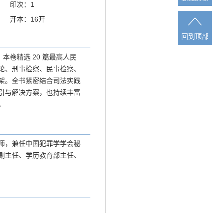
印次：1
开本：16开
回到顶部
回到顶部
本卷精选 20 篇最高人民
论、刑事检察、民事检察、
架。全书紧密结合司法实践
引与解决方案，也持续丰富
。
师，兼任中国犯罪学学会秘
副主任、学历教育部主任、