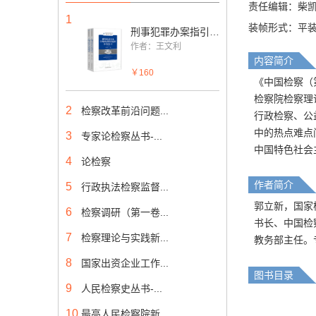
责任编辑：柴
1
装帧形式：平
刑事犯罪办案指引丛书--破坏社会主义市场经济秩序犯罪办案指引（上下册）
作者：王文利
内容简介
￥160
《中国检察（
检察院检察理
2
检察改革前沿问题...
行政检察、公
中的热点难点
3
专家论检察丛书-...
中国特色社会
4
论检察
作者简介
5
行政执法检察监督...
郭立新，国家
6
检察调研（第一卷...
书长、中国检
7
检察理论与实践新...
教务部主任。
8
国家出资企业工作...
图书目录
9
人民检察史丛书-...
10
最高人民检察院新...