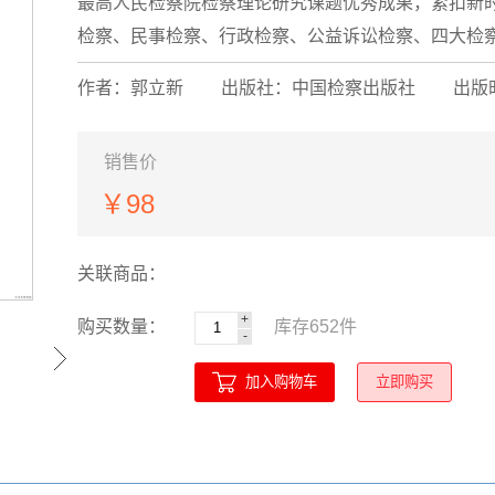
最高人民检察院检察理论研究课题优秀成果，紧扣新
检察、民事检察、行政检察、公益诉讼检察、四大检察协
作者：郭立新
出版社：中国检察出版社
出版时
销售价
￥98
关联商品：
+
购买数量：
库存
652
件
-
加入购物车
立即购买