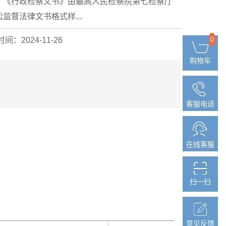
。《行政检察文书》由最高人民检察院第七检察厅
督法律文书格式样...
0
0
间：2024-11-26
购物车
购物车
客服电话
客服电话
在线客服
在线客服
扫一扫
扫一扫
意见反馈
意见反馈