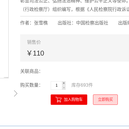
彰显司法公正、弘扬法治精神、维护公平正义等使命
（行政检察厅）组织编写，根据《人民检察院行政诉讼监
作者：张雪樵
出版社：中国检察出版社
出版时
销售价
￥110
关联商品：
+
购买数量：
库存
693
件
-
加入购物车
立即购买