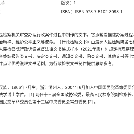
凯菲
版次：1
装
ISBN：ISBN 978-7-5102-3098-1
是检察机关审查办理行政案件过程中制作的文书。它承载着描述办案过程
治精神、维护公平正义等使命。《行政检察文书》由最高人民检察院第七
人民检察院行政诉讼监督法律文书格式样本（2021年版）》规定梳理整
查终结报告类文书、决定类文书、通知类文书、函类文书、其他文书等七
并点评优秀说理文书范例，为行政检察文书制作提供思路参考。
族，1966年7月生，浙江湖州人，2004年6月加入中国国民党革命委员会
法学博士学位。 [1] 现任十三届全国政协常委，最高人民检察院副检察
国民党革命委员会第十三届中央委员会常务委员 [2] 。