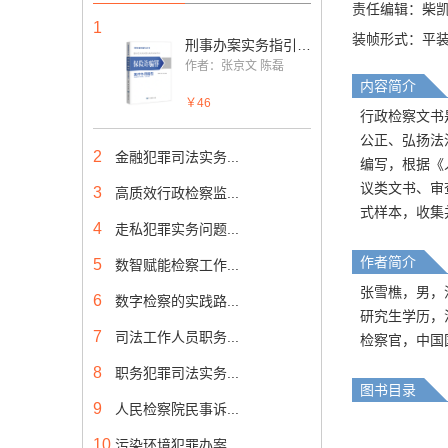
责任编辑：柴
1
装帧形式：平
刑事办案实务指引丛书---保险诈骗罪案件办理指引
作者：张京文 陈磊
内容简介
￥46
行政检察文书
公正、弘扬法
2
金融犯罪司法实务...
编写，根据《
议类文书、审
3
高质效行政检察监...
式样本，收集
4
走私犯罪实务问题...
作者简介
5
数智赋能检察工作...
张雪樵，男，汉
6
数字检察的实践路...
研究生学历，
7
司法工作人员职务...
检察官，中国
8
职务犯罪司法实务...
图书目录
9
人民检察院民事诉...
10
污染环境犯罪办案...