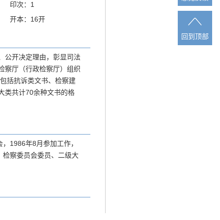
印次：1
开本：16开
回到顶部
回到顶部
、公开决定理由，彰显司法
检察厅（行政检察厅）组织
理包括抗诉类文书、检察建
大类共计70余种文书的格
，1986年8月参加工作，
长、检察委员会委员、二级大