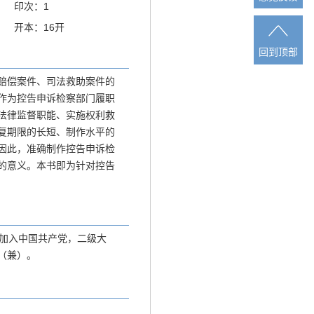
印次：1
开本：16开
回到顶部
回到顶部
赔偿案件、司法救助案件的
作为控告申诉检察部门履职
法律监督职能、实施权利救
复期限的长短、制作水平的
因此，准确制作控告申诉检
的意义。本书即为针对控告
6月加入中国共产党，二级大
（兼）。