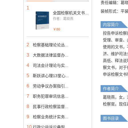
责任编辑：葛
1
装帧形式：平
全国检察机关文书系列教材——控告申诉检察文书
作者：葛晓燕
内容简介
￥86
控告申诉检察
受理、审查、
2
检察基础理论论丛...
使用的文书，
济、维护司法
3
大数据法律监督办...
高低、释法说
4
司法会计理论与实...
察文书，对于
申诉检察文书
5
靳跃讲心理13堂心...
6
劳动争议办案指引...
作者简介
7
职务犯罪审讯信息...
葛晓燕，女，汉
检察官。现任
8
民事行政检察监督...
9
检察业务统计实务...
图书目录
10
行政公益诉讼典型...