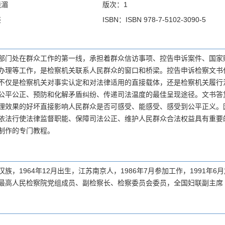
晓湄
版次：1
装
ISBN：ISBN 978-7-5102-3090-5
部门处在群众工作的第一线，承担着群众信访事项、控告申诉案件、国家
办理等工作，是检察机关联系人民群众的窗口和桥梁。控告申诉检察文书
不仅是检察机关对事实认定和对法律适用的直接载体，还是检察机关履行
公平公正、预防和化解矛盾纠纷、传递司法温度的最佳呈现途径。文书答
理效果的好坏直接影响人民群众是否可感受、能感受、感受到公平正义。
依法行使法律监督职能、保障司法公正、维护人民群众合法权益具有重要
制作的专门教程。
族，1964年12月出生，江苏南京人，1986年7月参加工作，1991年
最高人民检察院党组成员、副检察长、检察委员会委员，全国妇联副主席