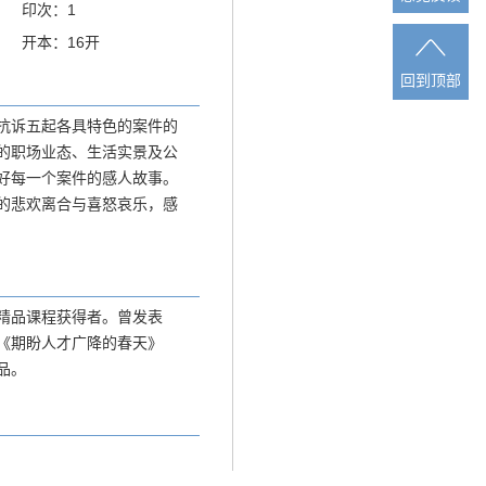
印次：1
开本：16开
回到顶部
回到顶部
抗诉五起各具特色的案件的
的职场业态、生活实景及公
好每一个案件的感人故事。
的悲欢离合与喜怒哀乐，感
精品课程获得者。曾发表
《期盼人才广降的春天》
品。