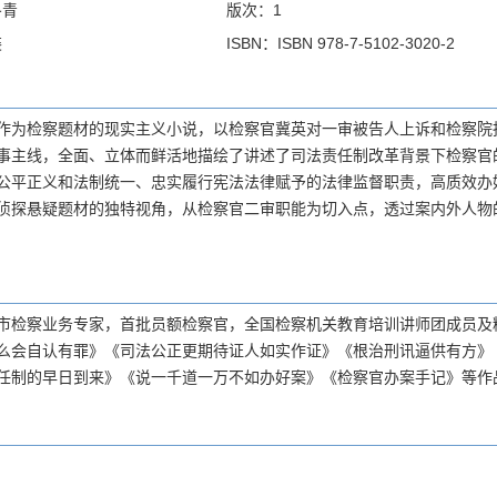
冬青
版次：1
装
ISBN：ISBN 978-7-5102-3020-2
作为检察题材的现实主义小说，以检察官冀英对一审被告人上诉和检察院
事主线，全面、立体而鲜活地描绘了讲述了司法责任制改革背景下检察官
公平正义和法制统一、忠实履行宪法法律赋予的法律监督职责，高质效办
侦探悬疑题材的独特视角，从检察官二审职能为切入点，透过案内外人物
市检察业务专家，首批员额检察官，全国检察机关教育培训讲师团成员及
么会自认有罪》《司法公正更期待证人如实作证》《根治刑讯逼供有方》
任制的早日到来》《说一千道一万不如办好案》《检察官办案手记》等作