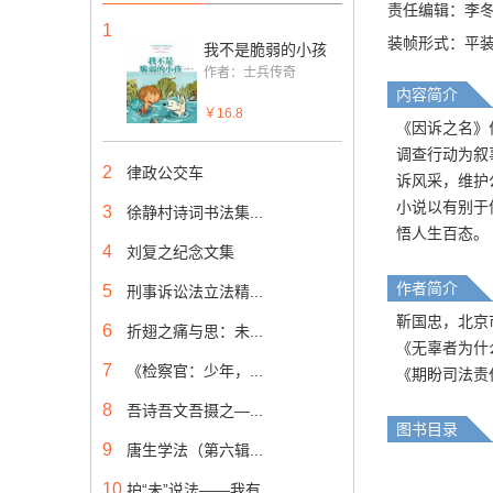
责任编辑：李
1
装帧形式：平
我不是脆弱的小孩
作者：士兵传奇
内容简介
￥16.8
《因诉之名》
调查行动为叙
2
律政公交车
诉风采，维护
小说以有别于
3
徐静村诗词书法集...
悟人生百态。
4
刘复之纪念文集
作者简介
5
刑事诉讼法立法精...
靳国忠，北京
6
折翅之痛与思：未...
《无辜者为什
7
《检察官：少年，...
《期盼司法责
8
吾诗吾文吾摄之—...
图书目录
9
唐生学法（第六辑...
10
护“未”说法——我有...