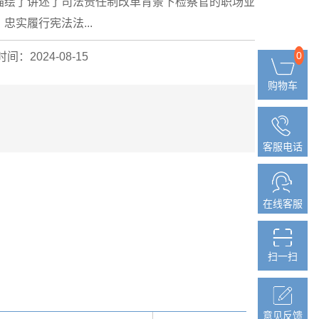
描绘了讲述了司法责任制改革背景下检察官的职场业
实履行宪法法...
0
0
间：2024-08-15
购物车
购物车
客服电话
客服电话
在线客服
在线客服
扫一扫
扫一扫
意见反馈
意见反馈