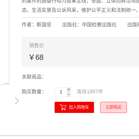
的案件的调查行动为叙事主线，全面、立体而鲜活地
态、生活实景及公诉风采，维护公平正义和法制统一、忠
作者：靳国忠
出版社：中国检察出版社
出版时
销售价
￥68
关联商品：
+
购买数量：
库存
1897
件
-
加入购物车
立即购买