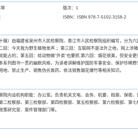
英琴
版次：1
装
ISBN：ISBN 978-7-5102-3158-2
十辑）由福建省泉州市人民检察院、晋江市人民检察院组织编写，分为六
二回：今天我为野生植物发声.；第三回：互联网不是法外之地，网上涉
就能占的；第五回：给动物做”外卖“也要抓;第六回：烟花很美，但安全
本系列图书一贯的幽默风格，为读者讲解维护国防军事安全、保护珍稀野
用地、禁止生产、销售伪劣兽药、依法销售烟花爆竹等相关知识。
察院内设机构职能：办公室。负责机关文电、会务、机要、档案、保密、
第二检察部、第三检察部、第四检察部、第五检察部、第六检察部、第七
政策研究室、案件管理部门等。