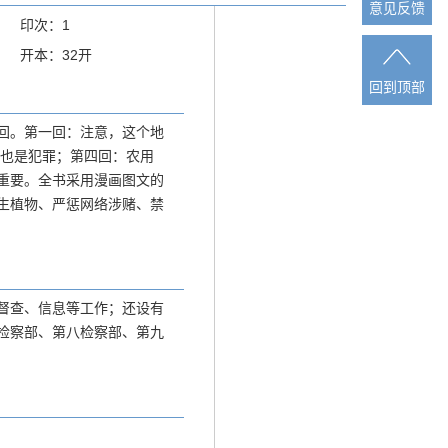
意见反馈
意见反馈
印次：1
开本：32开
回到顶部
回到顶部
回。第一回：注意，这个地
赌也是犯罪；第四回：农用
更重要。全书采用漫画图文的
生植物、严惩网络涉赌、禁
督查、信息等工作；还设有
检察部、第八检察部、第九