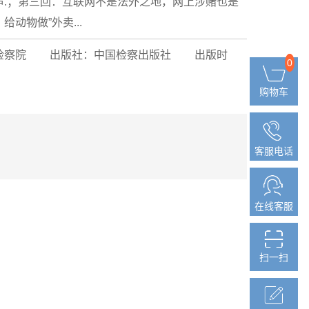
.；第三回：互联网不是法外之地，网上涉赌也是
动物做”外卖...
检察院
出版社：中国检察出版社
出版时
0
0
购物车
购物车
客服电话
客服电话
在线客服
在线客服
扫一扫
扫一扫