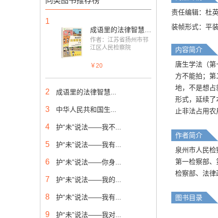
同类图书推荐榜
责任编辑：杜
1
装帧形式：平
成语里的法律智慧（上篇）
作者：江苏省扬州市邗
江区人民检察院
内容简介
唐生学法（第
￥20
方不能拍；第
地，不是想占
2
成语里的法律智慧...
形式，延续了
3
中华人民共和国生...
止非法占用农
4
护“未”说法——我不...
作者简介
5
护“未”说法——我有...
泉州市人民检
6
第一检察部、
护“未”说法——你身...
检察部、法律
7
护“未”说法——我的...
8
护“未”说法——我有...
图书目录
9
护“未”说法——我对...