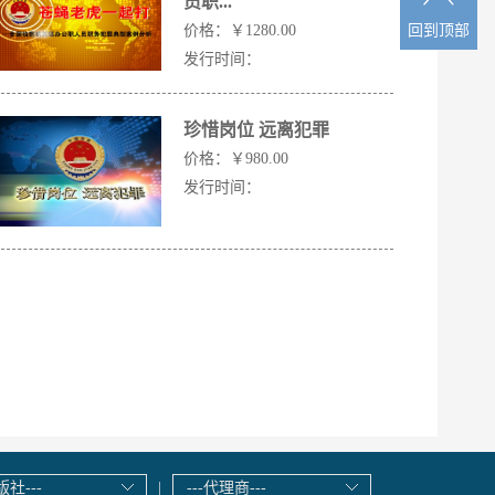
员职...
回到顶部
回到顶部
价格：
￥1280.00
发行时间：
珍惜岗位 远离犯罪
价格：
￥980.00
发行时间：
版社---
|
---代理商---