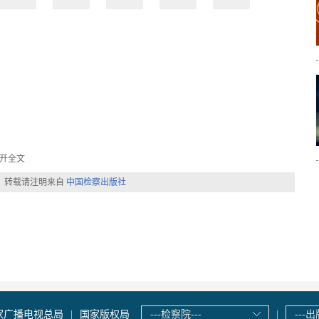
开全文
。转载请注明来自
中国检察出版社
家广播电视总局
国家版权局
|
---检察院---
|
---出