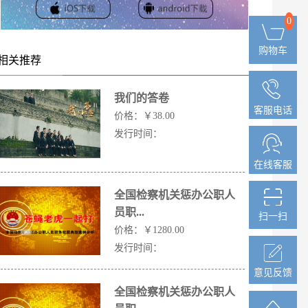
0
0
购物车
购物车
相关推荐
我们的答卷
客服电话
客服电话
价格：
￥38.00
发行时间：
在线客服
在线客服
全国检察机关惩办公职人
员职...
扫一扫
扫一扫
价格：
￥1280.00
发行时间：
意见反馈
意见反馈
全国检察机关惩办公职人