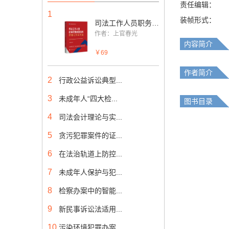
责任编辑：
1
装帧形式：
司法工作人员职务犯罪侦查讯问原理与实战方法
作者：上官春光
内容简介
￥69
作者简介
2
行政公益诉讼典型...
3
未成年人“四大检...
图书目录
4
司法会计理论与实...
5
贪污犯罪案件的证...
6
在法治轨道上防控...
7
未成年人保护与犯...
8
检察办案中的智能...
9
新民事诉讼法适用...
10
污染环境犯罪办案...