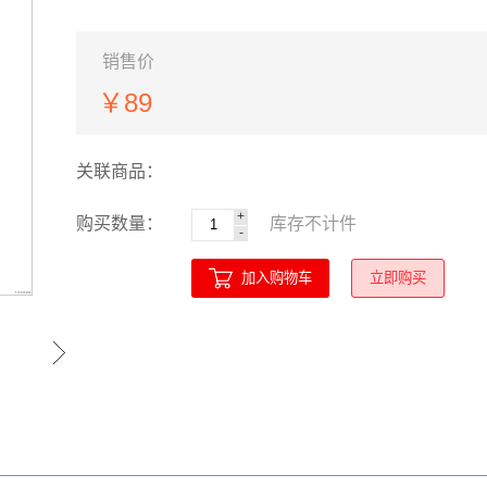
销售价
￥89
关联商品：
+
购买数量：
库存
不计
件
-
加入购物车
立即购买