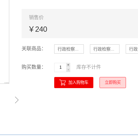
销售价
￥240
关联商品：
行政检察...
行政检察...
行政
+
购买数量：
库存
不计
件
-
加入购物车
立即购买