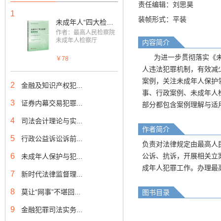
责任编辑：刘思昊
1
装帧形式：平装
未成年人“四大检察”案例评析
作者：最高人民检察院
未成年人检察厅
内容简介
为进一步贯彻落实《未成
￥78
人违法犯罪机制，有效减
案例，关注未成年人保护
2
金融及知识产权犯...
事、行政案例、未成年人
3
证券内幕交易犯罪...
部分都包含案例理解与适
4
司法会计理论与实...
作者简介
5
行政公益诉讼诉前...
负责对法律规定由最高人
6
公诉、抗诉，开展相关立
未成年人保护与犯...
成年人犯罪工作。办理最
7
新时代法律监督理...
8
莫让“网事”不堪回...
图书目录
9
金融犯罪司法实务...