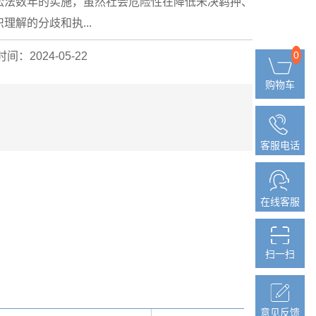
讼法数年的实施，虽然社会危险性在降低未决羁押、
解的分歧和执...
0
0
间：2024-05-22
购物车
购物车
客服电话
客服电话
在线客服
在线客服
扫一扫
扫一扫
意见反馈
意见反馈