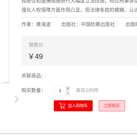
视居住和逮捕措施进行大幅度立法改造。经过刑事诉
强化人权保障方面作用凸显，但法律条款的模糊、认识理
作者：黄海波
出版社：中国检察出版社
出版时
销售价
￥49
关联商品：
+
购买数量：
库存
189
件
-
加入购物车
立即购买