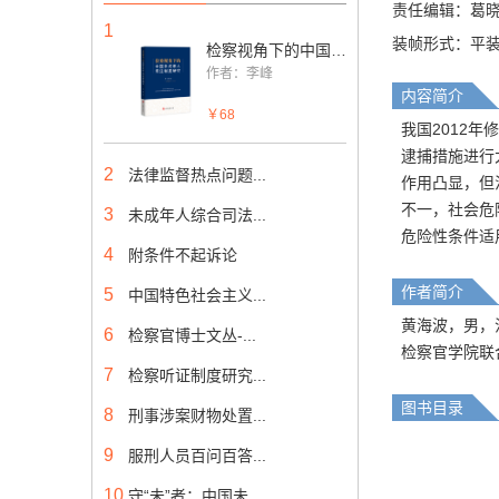
责任编辑：葛
1
装帧形式：平
检察视角下的中国未成年人司法制度研究
作者：李峰
内容简介
￥68
我国2012
逮捕措施进行
2
法律监督热点问题...
作用凸显，但
不一，社会危
3
未成年人综合司法...
危险性条件适
4
附条件不起诉论
作者简介
5
中国特色社会主义...
黄海波，男，
6
检察官博士文丛-...
检察官学院联
7
检察听证制度研究...
图书目录
8
刑事涉案财物处置...
9
服刑人员百问百答...
10
守“未”者：中国未...