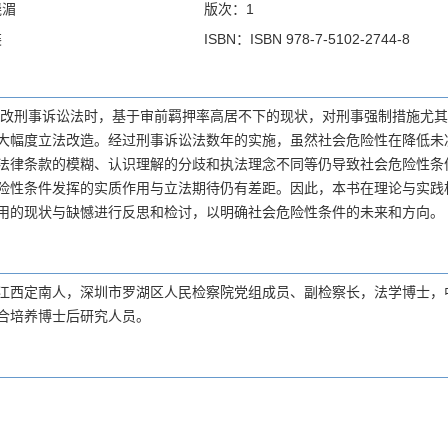
晓湄
版次：1
装
ISBN：ISBN 978-7-5102-2744-8
年修改刑事诉讼法时，基于审前羁押率高居不下的现状，对刑事强制措施尤
大幅度立法改造。经过刑事诉讼法数年的实施，虽然社会危险性在降低未
法律条款的模糊、认识理解的分歧和执法理念不同等仍导致社会危险性条
险性条件发挥的实质作用与立法期待仍有差距。因此，本书在理论与实践
用的现状与缺憾进行反思和检讨，以明确社会危险性条件的未来和方向。
江西定南人，深圳市罗湖区人民检察院党组成员、副检察长，法学博士，
合培养博士后研究人员。