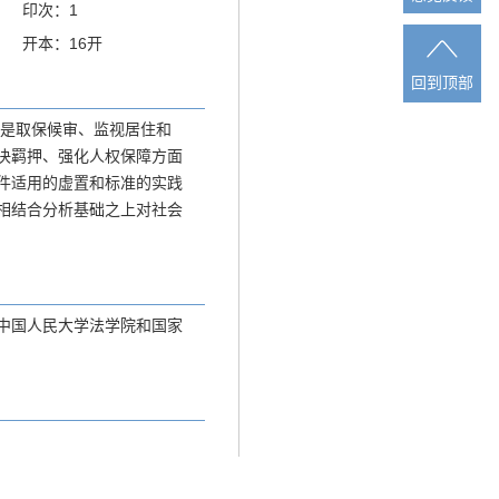
印次：1
开本：16开
回到顶部
回到顶部
其是取保候审、监视居住和
决羁押、强化人权保障方面
件适用的虚置和标准的实践
相结合分析基础之上对社会
中国人民大学法学院和国家