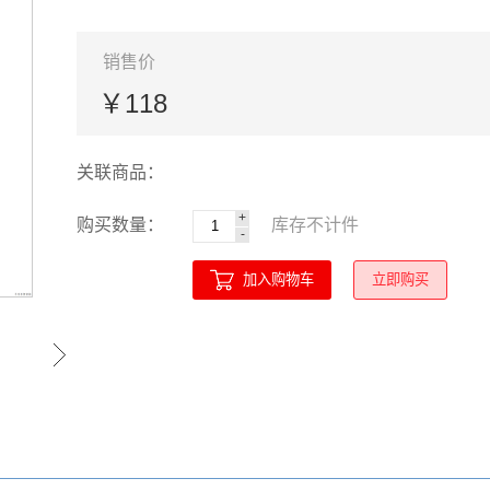
销售价
￥118
关联商品：
+
购买数量：
库存
不计
件
-
加入购物车
立即购买