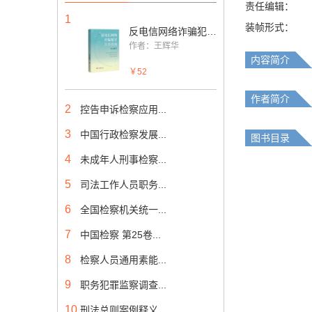
责任编辑：
1
装帧形式：
反电信网络诈骗犯罪实务指南
作者：王辉华
内容简介
￥52
作者简介
2
控告申诉检察应用...
3
中国行政检察发展...
图书目录
4
未成年人刑事检察...
5
司法工作人员职务...
6
全国检察机关统一...
7
中国检察 第25卷...
8
检察人员通用素能...
9
职务犯罪监察调查...
10
刑法总则案例释义...