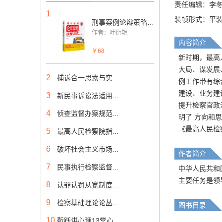
责任编辑：李
1
装帧形式：平
刑事案例论辩策略与技能训练（第三版）
作者：叶衍艳
内容简介
￥68
新时期，最高
大局、谋发展
2
捕诉合一思索与实...
例工作带有综
建设、业务建
3
新民事诉讼法适用...
提升检察官政
4
侦查监督办案规范...
明了 方向和
《最高人民检
5
最高人民检察院指...
6
破坏社会主义市场...
作者简介
7
民事执行检察监督...
中华人民共和
主要任务是领
8
认罪认罚从宽制度...
9
检察基础理论论丛...
图书目录
10
靳跃讲心理13堂心...