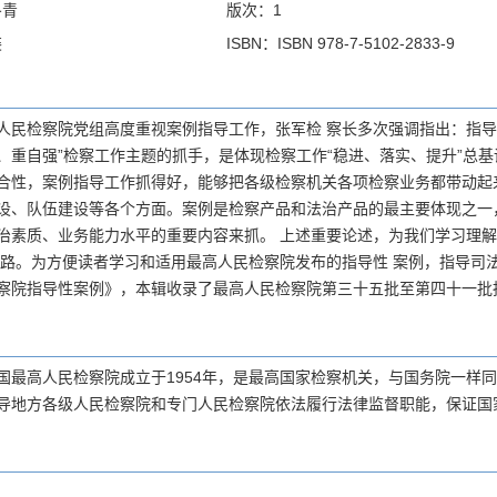
冬青
版次：1
装
ISBN：ISBN 978-7-5102-2833-9
人民检察院党组高度重视案例指导工作，张军检 察长多次强调指出：指导
、重自强”检察工作主题的抓手，是体现检察工作“稳进、落实、提升”总
合性，案例指导工作抓得好，能够把各级检察机关各项检察业务都带动起
设、队伍建设等各个方面。案例是检察产品和法治产品的最主要体现之一
治素质、业务能力水平的重要内容来抓。 上述重要论述，为我们学习理
思路。为方便读者学习和适用最高人民检察院发布的指导性 案例，指导司
察院指导性案例》，本辑收录了最高人民检察院第三十五批至第四十一批
国最高人民检察院成立于1954年，是最高国家检察机关，与国务院一样
导地方各级人民检察院和专门人民检察院依法履行法律监督职能，保证国