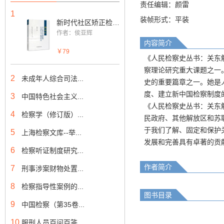
责任编辑：颜雷
1
装帧形式：平装
新时代社区矫正检察监督实务研究与案例指引
作者：侯亚辉
内容简介
￥79
《人民检察史丛书：关东
察理论研究重大课题之一
2
未成年人综合司法...
史的重要篇章之一。她是
度、建立新中国检察制度
3
中国特色社会主义...
《人民检察史丛书：关东
4
检察学（修订版）...
民政府、其他解放区和苏
于我们了解、固定和保护
5
上海检察文库--举...
发展和完善具有卓著的贡
6
检察听证制度研究...
作者简介
7
刑事涉案财物处置...
8
检察指导性案例的...
图书目录
9
中国检察（第35卷...
10
服刑人员百问百答...