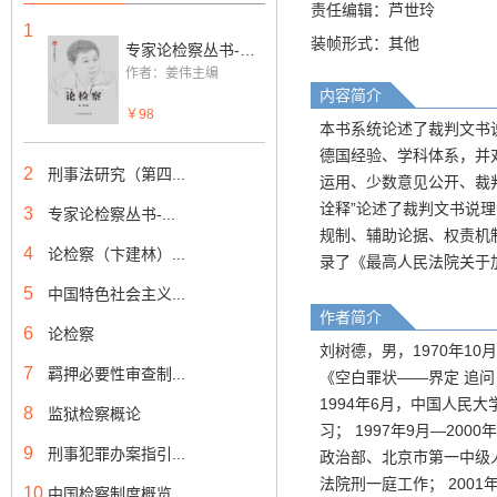
责任编辑：芦世玲
1
装帧形式：其他
专家论检察丛书-论检察（姜伟）
作者：姜伟主编
内容简介
￥98
本书系统论述了裁判文书
德国经验、学科体系，并
2
刑事法研究（第四...
运用、少数意见公开、裁
诠释”论述了裁判文书说
3
专家论检察丛书-...
规制、辅助论据、权责机
4
论检察（卞建林）...
录了《最高人民法院关于
5
中国特色社会主义...
作者简介
6
论检察
刘树德，男，1970年1
7
羁押必要性审查制...
《空白罪状——界定 追问
1994年6月，中国人民大
8
监狱检察概论
习； 1997年9月—20
9
刑事犯罪办案指引...
政治部、北京市第一中级人
法院刑一庭工作； 2001
10
中国检察制度概览...