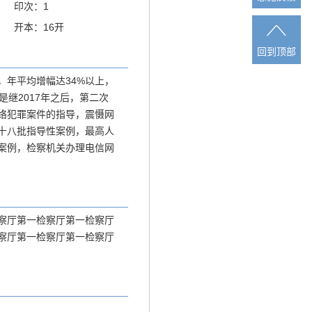
印次：1
开本：16开
回到顶部
回到顶部
年平均增幅达34%以上，
继2017年之后，第二次
络犯罪案件的指导，震慑网
十八批指导性案例，最高人
案例，检察机关办理电信网
察厅第一检察厅第一检察厅
察厅第一检察厅第一检察厅