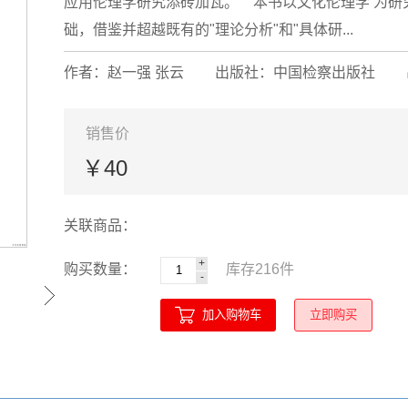
应用伦理学研究添砖加瓦。 本书以文化伦理学 为研
础，借鉴并超越既有的"理论分析"和"具体研...
作者：赵一强 张云
出版社：中国检察出版社
销售价
￥40
关联商品：
+
购买数量：
库存
216
件
-
加入购物车
立即购买