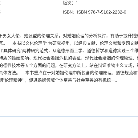
欢
版次：1
装
ISBN：ISBN 978-7-5102-2232-0
男女大伦、始源型的伦理关系，对婚姻伦理的分析探讨，有助于提升婚
瓦。 本书以文化伦理学 为研究视角，以经典文献、伦理文献和专题文献
"和"具体研究"两种研究范式，从道德形而上学、道德哲学和道德实践三个
特质的婚姻影响、现代社会婚姻危机的表征、现代社会婚姻的伦理原理、
的德性技术等五个方面的问题。在研究方法上，站在辩证唯物主义立场，
具体方法。 本书重点在于对婚姻伦理中所包含的伦理原理、道德规范和
姻"伦理精神" ，促进婚姻领域个体至善与社会至善的有机统一。