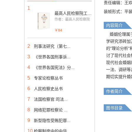
责任编辑：王
1
装帧形式：平
最高人民检察院工作报告汇编（1979—2018）
作者：最高人民检察院
内容简介
￥84
婚姻伦理属于
学研究添砖加
2
刑事法研究（第七...
的"理论分析
讨了现代社会
3
《世界各国刑事诉...
现代社会婚姻
4
《世界各国宪法》分...
一法、调研等
期切实提升婚
5
专家论检察丛书
6
人民检察史丛书
作者简介
7
法国检察官:司法...
图书目录
8
网络犯罪检察论 ...
9
新型隐性受贿犯罪...
10
检察制度中的中华...