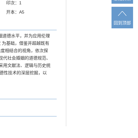
印次：1
开本：A5
回到顶部
回到顶部
姻道德水平，并为应用伦理
 为基础，借鉴并超越既有
维度相结合的视角，依次探
现代社会婚姻的道德规范、
采用文献法、逻辑与历史统
德性技术的深层挖掘，以