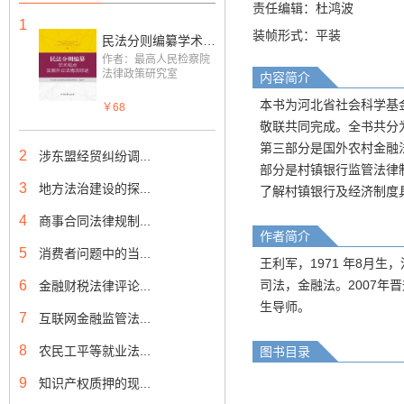
责任编辑：杜鸿波
1
装帧形式：平装
民法分则编纂学术观点及国外立法情况综述
作者：最高人民检察院
法律政策研究室
内容简介
本书为河北省社会科学基
￥68
敬联共同完成。全书共分
第三部分是国外农村金融
2
涉东盟经贸纠纷调...
部分是村镇银行监管法律
3
地方法治建设的探...
了解村镇银行及经济制度
4
商事合同法律规制...
作者简介
5
消费者问题中的当...
王利军，1971 年8月
6
司法，金融法。2007
金融财税法律评论...
生导师。
7
互联网金融监管法...
8
农民工平等就业法...
图书目录
9
知识产权质押的现...