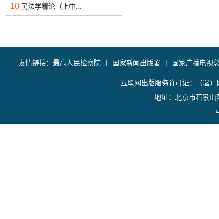
10
民法学精论（上中...
友情链接：
最高人民检察院
|
国家新闻出版署
|
国家广播电视
互联网出版服务许可证：（署）网
地址：北京市石景山区香山