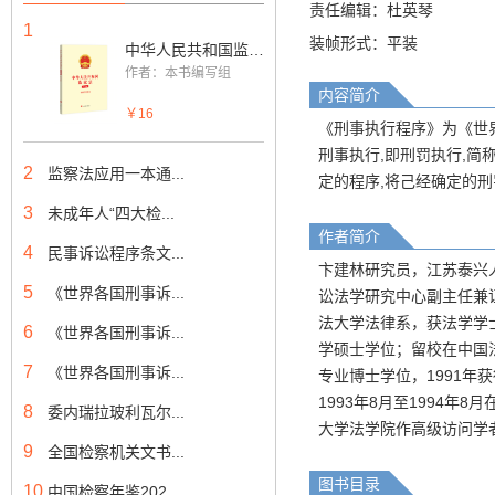
责任编辑：杜英琴
1
装帧形式：平装
中华人民共和国监狱法
作者：本书编写组
内容简介
￥16
《刑事执行程序》为《世
刑事执行,即刑罚执行,简
2
监察法应用一本通...
定的程序,将己经确定的
3
未成年人“四大检...
作者简介
4
民事诉讼程序条文...
卞建林研究员，江苏泰兴人
5
《世界各国刑事诉...
讼法学研究中心副主任兼证
法大学法律系，获法学学
6
《世界各国刑事诉...
学硕士学位；留校在中国
7
《世界各国刑事诉...
专业博士学位，1991年
1993年8月至1994年
8
委内瑞拉玻利瓦尔...
大学法学院作高级访问学
9
全国检察机关文书...
图书目录
10
中国检察年鉴202...