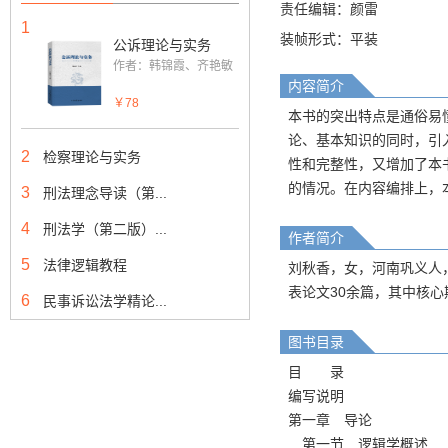
责任编辑：颜雷
1
装帧形式：平装
公诉理论与实务
作者：韩锦霞、齐艳敏
内容简介
￥78
本书的突出特点是通俗易
论、基本知识的同时，引
2
检察理论与实务
性和完整性，又增加了本
的情况。在内容编排上，
3
刑法理念导读（第...
4
刑法学（第二版）...
作者简介
5
法律逻辑教程
刘秋香，女，河南巩义人，
表论文30余篇，其中核心
6
民事诉讼法学精论...
图书目录
目 录
编写说明
第一章 导论
第一节 逻辑学概述