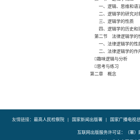
一、逻辑、思维和语
二、逻辑学的研究对
三、逻辑学的性质
四、逻辑学的历史和
第二节 法律逻辑学的
一、法律逻辑学的性
二、法律逻辑学的作
趣味逻辑与分析
思考与练习
第二章 概念
第一节 概念的概述
一、什么是概念
二、概念与语词
三、概念的内涵和外
第二节 概念的分类
一、单独概念、普遍
友情链接：
最高人民检察院
|
国家新闻出版署
|
国家广播电视
二、集合概念与非集
互联网出版服务许可证：（署）网
三、肯定概念与否定