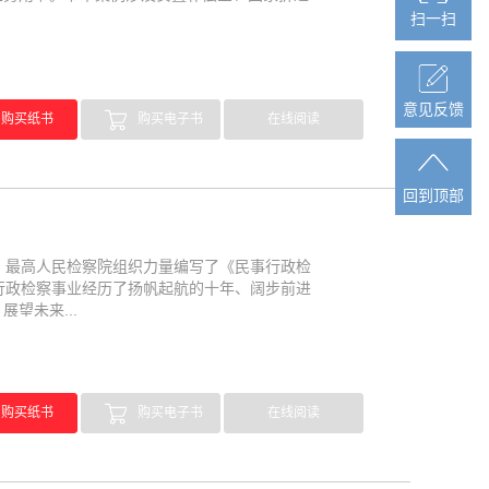
扫一扫
扫一扫
意见反馈
意见反馈
购买纸书
购买电子书
在线阅读
回到顶部
回到顶部
，最高人民检察院组织力量编写了《民事行政检
行政检察事业经历了扬帆起航的十年、阔步前进
望未来...
购买纸书
购买电子书
在线阅读