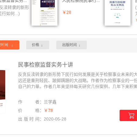
察监督实务...
人民检察院民事行...
贪反渎转隶的新形
￥28
行如何...)
架时间
价格
出版时间
↓
↓
↓
民事检察监督实务十讲
反贪反渎转隶的新形势下民行如何发展是关乎检察事业未来的
远还是重刑轻民、跛脚蹒跚的大战略。作者作为检察事业的一
自己的力量。作者几年来坚持每天研究几份案例，几年下来积累颇
作者
：
兰学鑫
价格
：
￥78
出版时间
：
2020-05-28