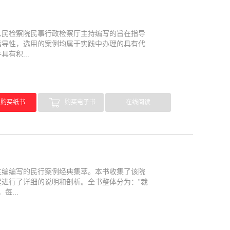
人民检察院民事行政检察厅主持编写的旨在指导
指导性，选用的案例均属于实践中办理的具有代
有积...
购买纸书
购买电子书
在线阅读
主编编写的民行案例经典集萃。本书收集了该院
进行了详细的说明和剖析。全书整体分为：”裁
每...