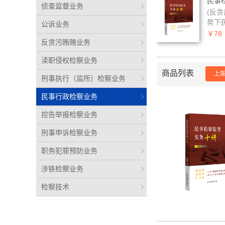
民事检
侦查监督业务
(反
势下民
公诉业务
￥78
反贪污贿赂业务
渎职侵权检察业务
商品列表
上
刑事执行（监所）检察业务
民事行政检察业务
控告举报检察业务
刑事申诉检察业务
职务犯罪预防业务
涉铁检察业务
检察技术