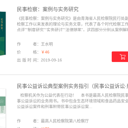
民事检察：案例与实务研究
《民事检察：案例与实务研究》是由青海省人民检察院民行处
检察工作以来发表的理论与实务文章，代表了各个时代检察工作
点评”“制度研究”“实务研讨”“法律随笔”，这四部分分别从案例解析
作者
：
王水明
价格
：
￥46
出版时间
：
2019-09-16
民事公益诉讼典型案例实务指引（民事公益诉讼·
检察机关作为公益代表在行动！ 本书是最高人民检察院民事
事公益诉讼的业务用书。书中包含生态环境领域和食品药品安
公益诉讼案件和刑事附带民事公益诉讼案...
作者
：
最高人民检察院第八检察厅