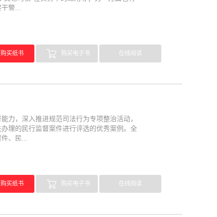
警...
购买纸书
购买电子书
在线阅读
督能力，深入推进规范司法行为专项整治活动，
关办理的民行监督案件进行评选的优秀案例。全
、民...
购买纸书
购买电子书
在线阅读