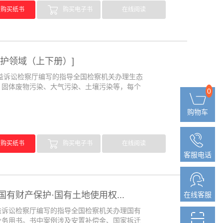
购买纸书
购买电子书
在线阅读
护领域（上下册）]
诉讼检察厅编写的指导全国检察机关办理生态
、固体废物污染、大气污染、土壤污染等，每个
0
0
购物车
购物车
购买纸书
购买电子书
在线阅读
客服电话
客服电话
有财产保护·国有土地使用权...
在线客服
在线客服
诉讼检察厅编写的指导全国检察机关办理国有
业务用书。书中案例涉及安置补偿金、国家拆迁