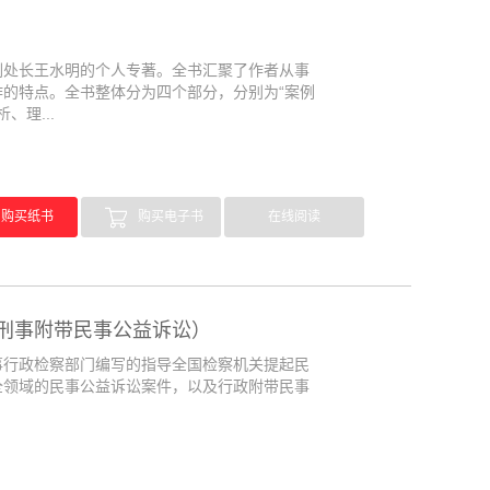
副处长王水明的个人专著。全书汇聚了作者从事
的特点。全书整体分为四个部分，分别为“案例
、理...
购买纸书
购买电子书
在线阅读
刑事附带民事公益诉讼）
行政检察部门编写的指导全国检察机关提起民
全领域的民事公益诉讼案件，以及行政附带民事