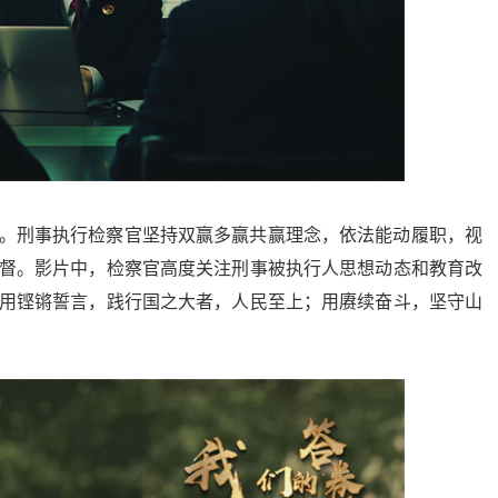
。刑事执行检察官坚持双赢多赢共赢理念，依法能动履职，视
督。影片中，检察官高度关注刑事被执行人思想动态和教育改
用铿锵誓言，践行国之大者，人民至上；用赓续奋斗，坚守山