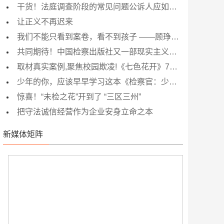
干货！法庭调查阶段的常见问题公诉人应如何巧妙应对？《公诉技能传习录》为你来支招！
让正义不再迟来
我们不能只看到案卷，看不到孩子 ——顾琤琮的青春期未成年人法治课“三元论”
共同期待！中国检察出版社又一部现实主义力作 《决胜法庭》圆满杀青！
取材真实案例,聚焦校园欺凌!《七色花开》7月1日央视首播
少年的你，应该早早学习这本《检察官：少年，你应该知道的法律那些事儿》！
惊喜！“未检之花”开到了 “三区三州”
把守法诚信经营作为企业安身立命之本
新媒体矩阵