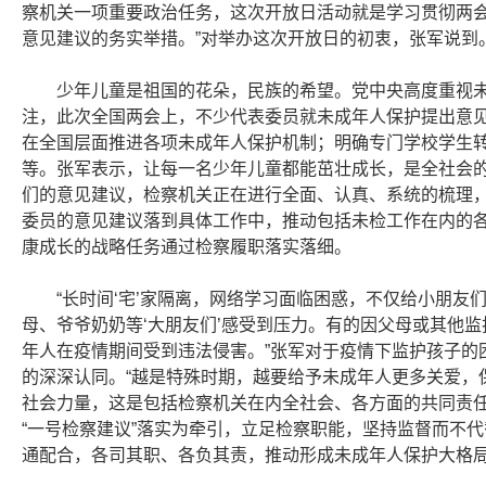
察机关一项重要政治任务，这次开放日活动就是学习贯彻两
意见建议的务实举措。”对举办这次开放日的初衷，张军说到
少年儿童是祖国的花朵，民族的希望。党中央高度重视
注，此次全国两会上，不少代表委员就未成年人保护提出意见
在全国层面推进各项未成年人保护机制；明确专门学校学生
等。张军表示，让每一名少年儿童都能茁壮成长，是全社会
们的意见建议，检察机关正在进行全面、认真、系统的梳理
委员的意见建议落到具体工作中，推动包括未检工作在内的
康成长的战略任务通过检察履职落实落细。
“长时间‘宅’家隔离，网络学习面临困惑，不仅给小朋
母、爷爷奶奶等‘大朋友们’感受到压力。有的因父母或其他
年人在疫情期间受到违法侵害。”张军对于疫情下监护孩子的
的深深认同。“越是特殊时期，越要给予未成年人更多关爱，
社会力量，这是包括检察机关在内全社会、各方面的共同责任
“一号检察建议”落实为牵引，立足检察职能，坚持监督而不
通配合，各司其职、各负其责，推动形成未成年人保护大格