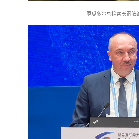
厄瓜多尔总检察长雷依