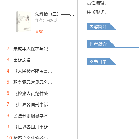
责任编辑：
1
装帧形式：
法理情（二）——刑事新思
作者：余双彪
内容简介
￥50
作者简介
2
未成年人保护与犯...
3
因诉之名
图书目录
4
《人民检察院民事...
5
职务犯罪常见罪名...
6
《检察人员纪律处...
7
《世界各国刑事诉...
8
民法分则编纂学术...
9
《世界各国刑事诉...
10
检察官文化修养与...