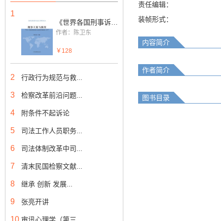
责任编辑：
1
装帧形式：
《世界各国刑事诉讼法》分解资料丛书:刑事立案与侦查—外国刑事诉讼法有关规定（上下册）
作者：陈卫东
内容简介
￥128
作者简介
2
行政行为规范与救...
3
检察改革前沿问题...
图书目录
4
附条件不起诉论
5
司法工作人员职务...
6
司法体制改革中司...
7
清末民国检察文献...
8
继承 创新 发展...
9
张亮开讲
10
审讯心理学（第三...