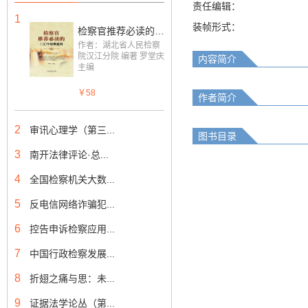
责任编辑：
1
装帧形式：
检察官推荐必读的一百个经典案例
作者：湖北省人民检察
院汉江分院 编著 罗堂庆
内容简介
主编
￥58
作者简介
2
审讯心理学（第三...
图书目录
3
南开法律评论·总...
4
全国检察机关大数...
5
反电信网络诈骗犯...
6
控告申诉检察应用...
7
中国行政检察发展...
8
折翅之痛与思：未...
9
证据法学论丛（第...