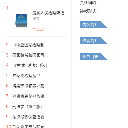
责任编辑：
1
装帧形式：
最高人民检察院指导性案例深度解读课程（第53批—第60批）
作者：
内容简介
￥3000
作者简介
2
《中亚国家检察制...
3
国家赔偿和国家司...
图书目录
4
《护“未”说法》系列...
5
专家论检察丛书-...
6
污染环境犯罪办案...
7
检察机关纪检监察...
8
刑法学（第二版）...
9
法律尽职调查指要...
10
刑法修正案与配套...