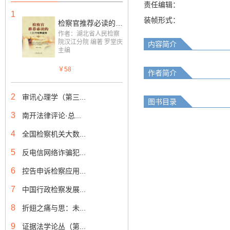
责任编辑：
1
装帧形式：
检察官推荐必读的一百个经典案例
作者：湖北省人民检察
院汉江分院 编著 罗堂庆
内容简介
主编
￥58
作者简介
2
审讯心理学（第三...
图书目录
3
南开法律评论·总...
4
全国检察机关大数...
5
反电信网络诈骗犯...
6
控告申诉检察应用...
7
中国行政检察发展...
8
折翅之痛与思：未...
9
证据法学论丛（第...