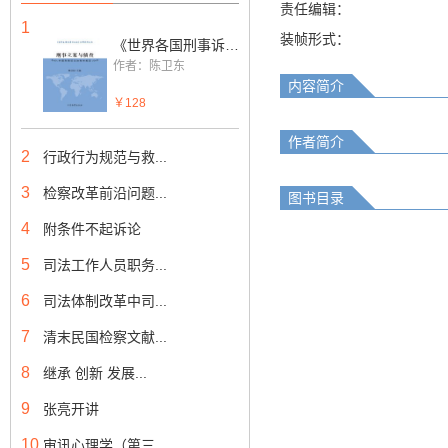
责任编辑：
1
装帧形式：
《世界各国刑事诉讼法》分解资料丛书:刑事立案与侦查—外国刑事诉讼法有关规定（上下册）
作者：陈卫东
内容简介
￥128
作者简介
2
行政行为规范与救...
3
检察改革前沿问题...
图书目录
4
附条件不起诉论
5
司法工作人员职务...
6
司法体制改革中司...
7
清末民国检察文献...
8
继承 创新 发展...
9
张亮开讲
10
审讯心理学（第三...