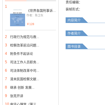
责任编辑：
1
装帧形式：
《世界各国刑事诉讼法》分解资料丛书:刑事立案与侦查—外国刑事诉讼法有关规定（上下册）
作者：陈卫东
内容简介
￥128
作者简介
2
行政行为规范与救...
3
检察改革前沿问题...
图书目录
4
附条件不起诉论
5
司法工作人员职务...
6
司法体制改革中司...
7
清末民国检察文献...
8
继承 创新 发展...
9
张亮开讲
10
审讯心理学（第三...