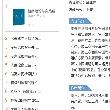
责任编辑：吕亚萍
1
装帧形式：平装
检察理论与实践新知（第二辑）
作者：贾志宏
内容简介
￥56
本书导论部分介绍将司法
理论和实践意义。第一章
2
《未成年人保护法...
源、裁判方法、办案职权
考察。第三章揭示主导司
3
专家论检察丛书-...
要素。第五章回顾中国司
4
专家论检察丛书-...
组织方面的主要探索，但
解决中国问题时可以运用相
5
人民检察史丛书-...
中的“尚同”观念。在办
6
最高人民检察院工...
审判为中心原则。最后，
7
积极刑法观的确立...
作者简介
8
检察学（修订版）...
姜伟，男，1982年4月
9
检察调研指导 20...
共产党。现任上海市人民
员。
10
未成年人检察专业...