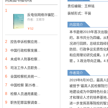
同类图书推荐榜
责任编辑：王梓铭
1
装帧形式：平装
反电信网络诈骗犯罪实务指南
作者：王辉华
内容简介
￥52
本书是继2019年首次出
的，本书共分为四编，从
2
控告申诉检察应用...
况进行回顾，总结实践经
防控、行政争议实质性化
3
中国行政检察发展...
和应用理论研究成果。1.
4
未成年人刑事检察...
密.。3.政治导向正确。
5
司法工作人员职务...
作者简介
6
全国检察机关统一...
2019年8月30日，最
7
中国检察 第25卷...
被授予“最高人民检察院
地建设成为中国特色社会
8
检察人员通用素能...
才和理论人才的培养基地
9
职务犯罪监察调查...
进一步发挥高等院校的智