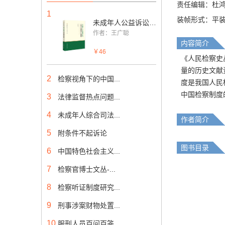
责任编辑：杜
1
装帧形式：平
未成年人公益诉讼与少年司法国家责任的拓展
作者：王广聪
内容简介
￥46
《人民检察史
量的历史文献
2
检察视角下的中国...
度是我国人民
中国检察制度
3
法律监督热点问题...
4
未成年人综合司法...
作者简介
5
附条件不起诉论
图书目录
6
中国特色社会主义...
7
检察官博士文丛-...
8
检察听证制度研究...
9
刑事涉案财物处置...
10
服刑人员百问百答...