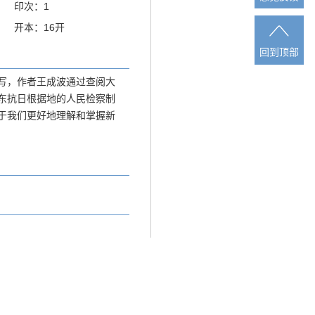
印次：1
开本：16开
回到顶部
回到顶部
写，作者王成波通过查阅大
东抗日根据地的人民检察制
于我们更好地理解和掌握新