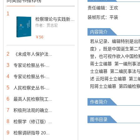
同类图书推荐榜
责任编辑：王欢
1
装帧形式：平装
检察理论与实践新知（第二辑）
作者：贾志宏
内容简介
￥56
若从记录、编辑特别是出
度》，既是中国诞生第二早
2
《未成年人保护法...
誉，也可视作欲入中国检察
蒋士立编篡 第一编刑事
3
专家论检察丛书-...
士立编篡 第二编民事法
4
专家论检察丛书-...
述 云阳蒋士立编篡 第三
阳蒋士立编篡 第四编检
5
人民检察史丛书-...
6
最高人民检察院工...
作者简介
7
积极刑法观的确立...
图书目录
8
检察学（修订版）...
9
检察调研指导 20...