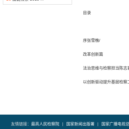
目录
序张雪樵/
改革创新篇
法治思维与检察担当陈志君
以创新驱动提升基层检察
深刻理解新刑事诉讼法实
公诉执法办案方式调研台
流动人口犯罪预防与检察
友情链接：
最高人民检察院
|
国家新闻出版署
|
国家广播电视