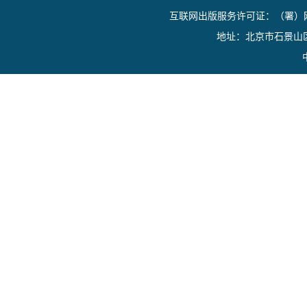
互联网出版服务许可证：（署）网
以“行贿犯罪档案查询”为
地址：北京市石景山区香山
终结性检察决定司法化审
——以三门县人民检察院
刑事拘留法律监督问题探
——以强化侦查监督为视
以客观性证据为中心的证
法医技术性证据审查问题
基层检察室服务专业市场
——以台州市路桥区路桥
民事诉讼法公益诉讼条文
沟壑与弥补：应然与实然