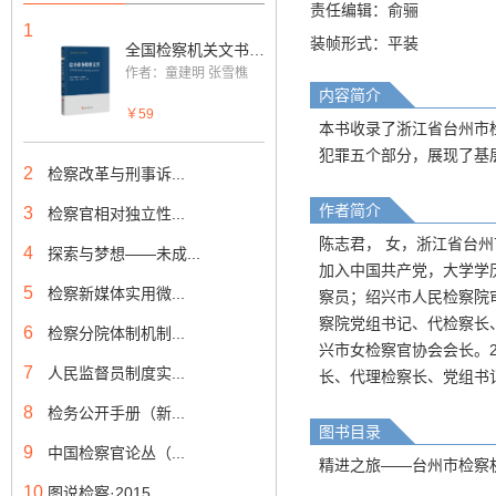
责任编辑：俞骊
1
装帧形式：平装
全国检察机关文书系列教材——综合业务检察文书
作者：童建明 张雪樵
内容简介
￥59
本书收录了浙江省台州市
犯罪五个部分，展现了基
2
检察改革与刑事诉...
作者简介
3
检察官相对独立性...
陈志君， 女，浙江省台州市
4
探索与梦想——未成...
加入中国共产党，大学学
5
检察新媒体实用微...
察员；绍兴市人民检察院
察院党组书记、代检察长
6
检察分院体制机制...
兴市女检察官协会会长。2
7
人民监督员制度实...
长、代理检察长、党组书
8
检务公开手册（新...
图书目录
9
中国检察官论丛（...
精进之旅——台州市检察
10
图说检察·2015 ...