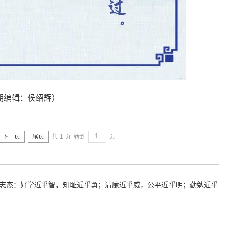
期编辑：侯绍辉）
下一页
尾页
共 1 页
转到
页
志杰：好学近乎智，知耻近乎勇；清廉近乎威，公平近乎明；勤勉近乎