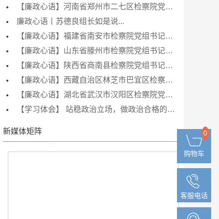
【廉政心语】河南省郑州市二七区检察院党组书记、检察长贾佳创作：一身正气两袖清风，一心为民谱写忠诚
廉政心语丨苏德良组长如是说...
【廉政心语】福建省南安市检察院党组书记、检察长曾闽宏创作：砺操清韵修德业，持廉守正践忠诚
【廉政心语】山东省滕州市检察院党组书记、检察长姜广俊创作：人生似海，工作为舟，廉政作帆，帆正则可达到成功的彼岸
【廉政心语】陕西省商南县检察院党组书记、检察长郭宝成创作：功崇惟志，初心信念使命担当；执检以德，忠诚公正清廉文明
【廉政心语】西藏自治区林芝市巴宜区检察院党组书记、检察长次仁创作：清正严明树廉德，忠诚公正谋检业；不忘初心修德行，为民担当履使命
【廉政心语】湖北省武汉市汉阳区检察院党组书记、检察长胡俊创作：执法要公，公生明；律己要廉，廉生威；待人要诚，诚生信；工作要实，实生效
【学习体会】 站稳政治立场，做政治合格的党员
新媒体矩阵
0
0
购物车
购物车
客服电话
客服电话