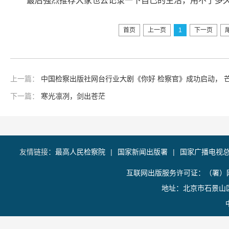
最后强烈推荐大家也去记录一下自己的生活，用不了多
首页
上一页
1
下一页
上一篇：
中国检察出版社网台行业大剧《你好 检察官》成功启动， 
下一篇：
寒光凛冽，剑出苍茫
友情链接：
最高人民检察院
|
国家新闻出版署
|
国家广播电视
互联网出版服务许可证：（署）网
地址：北京市石景山区香山