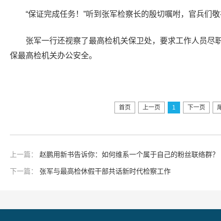
“保证完成任务！”听到张军检察长的殷切嘱咐，官兵们
张军一行还视察了最高检机关保卫处，要求工作人员尽
保最高检机关办公安全。
首页
上一页
1
下一页
上一篇：
赵鹏用新书告诉你：如何维系一个属于自己的粉丝联络群？
下一篇：
张军与最高检休假干部共话新时代检察工作