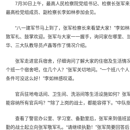
7月30日上午，最高人民检察院党组书记、检察长张军
最高检党组成员、副检察长李如林参加会见。
“八一建军节马上到了，张军检察长来看望大家！”李如
致军礼、鼓掌欢迎。张军与大家一一握手，询问家在哪里、
华、三大队教导员卢鑫等作了情况介绍。
张军走进官兵宿舍，仔细询问了解大家的住宿及生活情况
个班一个宿舍吧，住几个人？”张军关切地问。“一个班八个人
条件可没这么好！”李如林感叹道。
官兵驻地电话间、卫生间、洗浴间等生活设施如何？张军
能容纳所有官兵吗？”“除了上岗的战士，都能容得下。”中队
查看了警官办公室、学习室、备勤室后，张军来到值班监
勤的战士起立向张军敬军礼。“请继续执勤！”张军简要回答